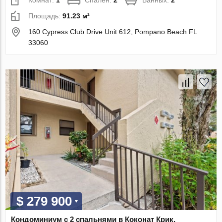
Комнат:
1
Спален:
2
Ванных:
2
Площадь:
91.23 м²
160 Cypress Club Drive Unit 612, Pompano Beach FL
33060
$ 279 900
Кондоминиум с 2 спальнями в Коконат Крик,