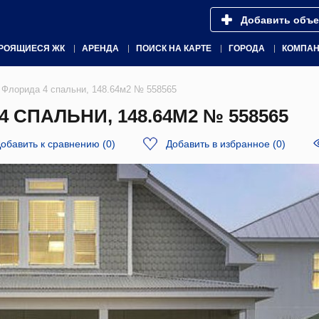
Добавить объе
РОЯЩИЕСЯ ЖК
АРЕНДА
ПОИСК НА КАРТЕ
ГОРОДА
КОМПА
 Флорида 4 спальни, 148.64м2 № 558565
 СПАЛЬНИ, 148.64М2 № 558565
обавить к сравнению
(
0
)
Добавить в избранное
(
0
)