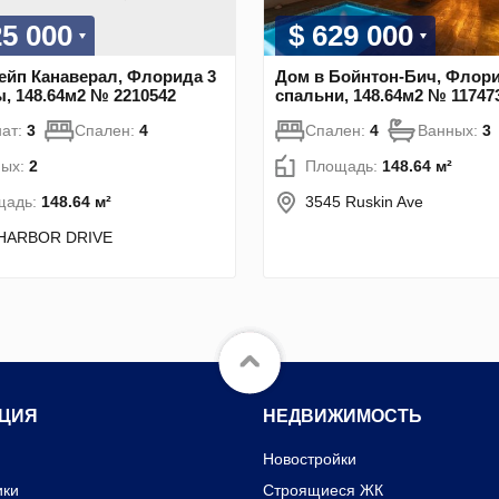
25 000
$ 629 000
ейп Канаверал, Флорида 3
Дом в Бойнтон-Бич, Флори
, 148.64м2 № 2210542
спальни, 148.64м2 № 11747
ат:
3
Спален:
4
Спален:
4
Ванных:
3
ных:
2
Площадь:
148.64 м²
щадь:
148.64 м²
3545 Ruskin Ave
 HARBOR DRIVE
ЦИЯ
НЕДВИЖИМОСТЬ
Новостройки
ики
Строящиеся ЖК