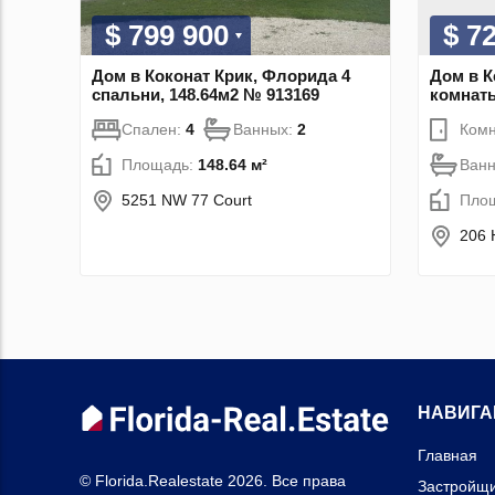
$ 799 900
$ 7
Дом в Коконат Крик, Флорида 4
Дом в К
спальни, 148.64м2 № 913169
комнаты
Спален:
4
Ванных:
2
Комн
Площадь:
148.64 м²
Ван
5251 NW 77 Court
Пло
206
НАВИГА
Главная
© Florida.Realestate 2026. Все права
Застройщ