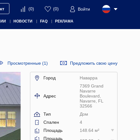
кт
(
0
)
(
0
)
Войти
НИИ
НОВОСТИ
FAQ
РЕКЛАМА
Просмотренные (1)
Предложить свою цену
Город
Наварра
7369 Grand
Navarre
Адрес
Boulevard,
Navarre, FL
32566
Тип
Дом
Спален
4
Площадь
148.64 м²
Площадь