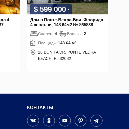
$ 599 000
да 4
Дом в Понте-Ведра-Бич, Флорида
37
4 спальни, 148.64м2 № 865838
Спален:
4
Ванных:
2
Площадь:
148.64 м²
26 BONITA DR, PONTE VEDRA
BEACH, FL 32082
КОНТАКТЫ