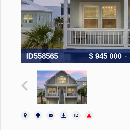
ID558565
$ 945 000