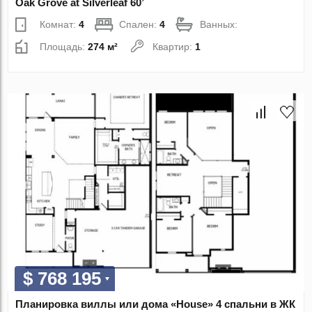
Oak Grove at Silverleaf 60’
Комнат:
4
Спален:
4
Ванных:
Площадь:
274 м²
Квартир:
1
$ 768 195
Планировка виллы или дома «House» 4 спальни в ЖК