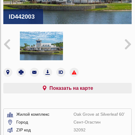
ID442003
Показать на карте
Жилой комплекс
Oak Grove at Silverleaf 60’
Город
Сент-Огастин
ZIP код
32092