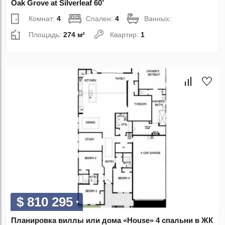
Oak Grove at Silverleaf 60’
Комнат:
4
Спален:
4
Ванных:
Площадь:
274 м²
Квартир:
1
$ 810 295
Планировка виллы или дома «House» 4 спальни в ЖК