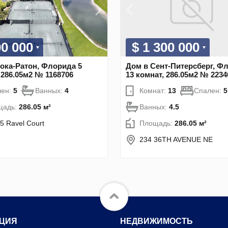
00 000
$ 1 300 000
ока-Ратон, Флорида 5
Дом в Сент-Питерсберг, Ф
 286.05м2 № 1168706
13 комнат, 286.05м2 № 2234
лен:
5
Ванных:
4
Комнат:
13
Спален:
5
щадь:
286.05 м²
Ванных:
4.5
5 Ravel Court
Площадь:
286.05 м²
234 36TH AVENUE NE
ЦИЯ
НЕДВИЖИМОСТЬ