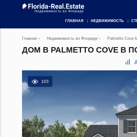
Недвижимость во Флориде
ГЛАВНАЯ
НЕДВИЖИМОСТЬ
СТ
Главная
›
Недвижимость во Флориде
›
Palmetto Cove by
ДОМ В PALMETTO COVE В ПО
Д
103