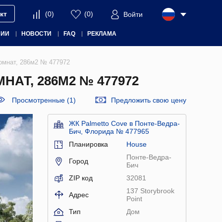
кт
(
0
)
(
0
)
Войти
НИИ
НОВОСТИ
FAQ
РЕКЛАМА
комнат, 286м2 № 477972
НАТ, 286М2 № 477972
Просмотренные (1)
Предложить свою цену
ЖК Palmetto Cove в Понте-Ведра-
Бич, Флорида № 477965
Планировка
House
Понте-Ведра-
Город
Бич
ZIP код
32081
137 Storybrook
Адрес
Point
Тип
Дом