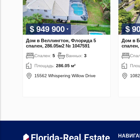
$ 949 900
$ 9
Дом в Веллингтон, Флорида 5
Дом в Б
спален, 286.05м2 № 1047591
спален,
Спален:
5
Ванных:
3
Спа
Площадь:
286.05 м²
Пло
15562 Whispering Willow Drive
1082
НАВИГА