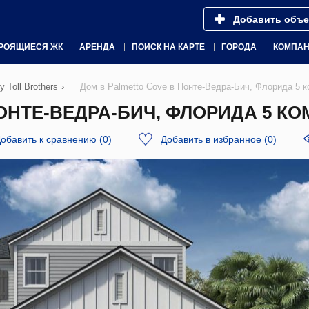
Добавить объе
РОЯЩИЕСЯ ЖК
АРЕНДА
ПОИСК НА КАРТЕ
ГОРОДА
КОМПА
 Toll Brothers
›
Дом в Palmetto Cove в Понте-Ведра-Бич, Флорида 5 
НТЕ-ВЕДРА-БИЧ, ФЛОРИДА 5 КОМ
обавить к сравнению
(
0
)
Добавить в избранное
(
0
)