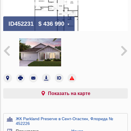
ID452231
$ 436 990
Показать на карте
ЖК Parkland Preserve в Сент-Огастин, Флорида №
452226
Планировка
House