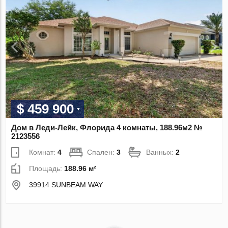
$ 459 900
Дом в Леди-Лейк, Флорида 4 комнаты, 188.96м2 №
2123556
Комнат:
4
Спален:
3
Ванных:
2
Площадь:
188.96 м²
39914 SUNBEAM WAY