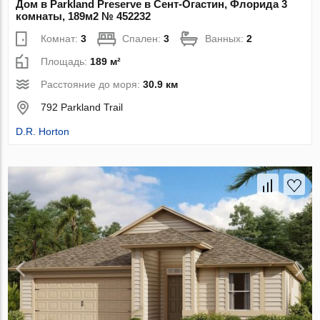
Дом в Parkland Preserve в Сент-Огастин, Флорида 3
комнаты, 189м2 № 452232
Комнат:
3
Спален:
3
Ванных:
2
Площадь:
189 м²
Расстояние до моря:
30.9 км
792 Parkland Trail
D.R. Horton