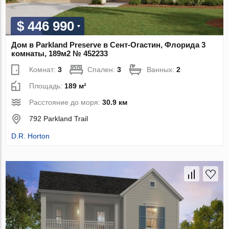
$ 446 990
Дом в Parkland Preserve в Сент-Огастин, Флорида 3
комнаты, 189м2 № 452233
Комнат:
3
Спален:
3
Ванных:
2
Площадь:
189 м²
Расстояние до моря:
30.9 км
792 Parkland Trail
D.R. Horton