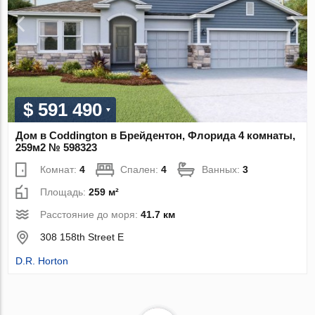
$ 591 490
Дом в Coddington в Брейдентон, Флорида 4 комнаты,
259м2 № 598323
Комнат:
4
Спален:
4
Ванных:
3
Площадь:
259 м²
Расстояние до моря:
41.7 км
308 158th Street E
D.R. Horton