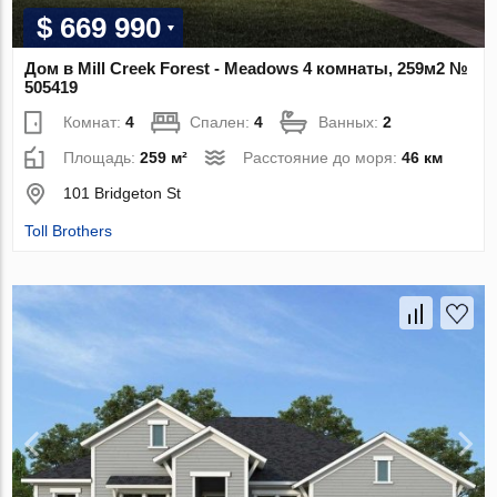
$ 669 990
Дом в Mill Creek Forest - Meadows 4 комнаты, 259м2 №
505419
Комнат:
4
Спален:
4
Ванных:
2
Площадь:
259 м²
Расстояние до моря:
46 км
101 Bridgeton St
Toll Brothers