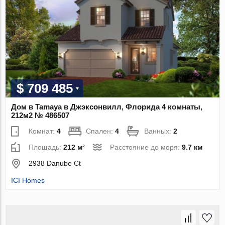
$ 709 485
Дом в Tamaya в Джэксонвилл, Флорида 4 комнаты,
212м2 № 486507
Комнат:
4
Спален:
4
Ванных:
2
Площадь:
212 м²
Расстояние до моря:
9.7 км
2938 Danube Ct
ICI Homes