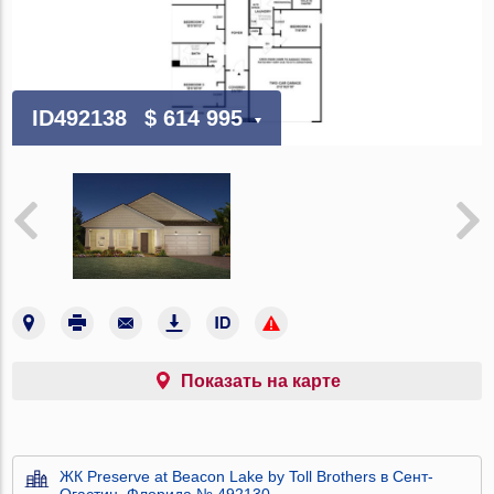
ID492138
$ 614 995
Показать на карте
ЖК Preserve at Beacon Lake by Toll Brothers в Сент-
Огастин, Флорида № 492130