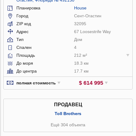
Планировка
House
Город
Сент-Огастин
ZIP код
32095
Адрес
67 Loosestrife Way
Тип
Дом
Спален
4
Площадь
212 м²
До моря
18.3 км
До центра
17.7 км
$ 614 995
полная стоимость
ПРОДАВЕЦ
Toll Brothers
Ещё 304 объекта