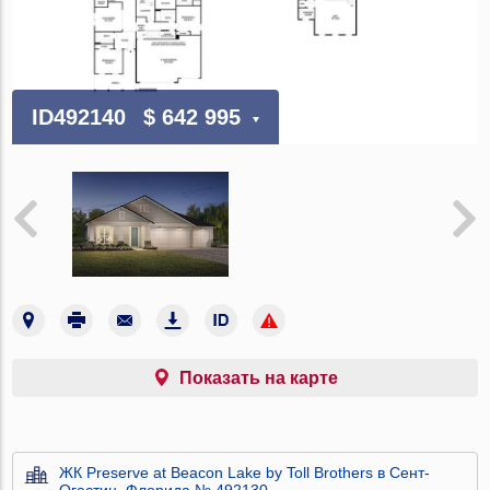
ID492140
$ 642 995
Показать на карте
ЖК Preserve at Beacon Lake by Toll Brothers в Сент-
Огастин, Флорида № 492130