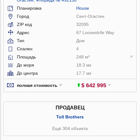
Планировка
House
Город
Сент-Огастин
ZIP код
32095
Адрес
67 Loosestrife Way
Тип
Дом
Спален
4
Площадь
248 м²
До моря
18.3 км
До центра
17.7 км
$ 642 995
полная стоимость
ПРОДАВЕЦ
Toll Brothers
Ещё 304 объекта