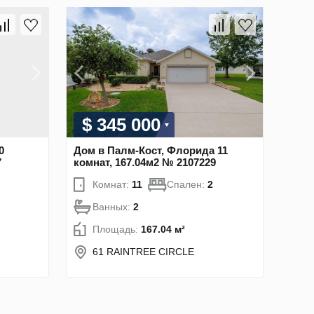
$ 345 000
0
Дом в Палм-Кост, Флорида 11
7
комнат, 167.04м2 № 2107229
Комнат:
11
Спален:
2
Ванных:
2
Площадь:
167.04 м²
61 RAINTREE CIRCLE