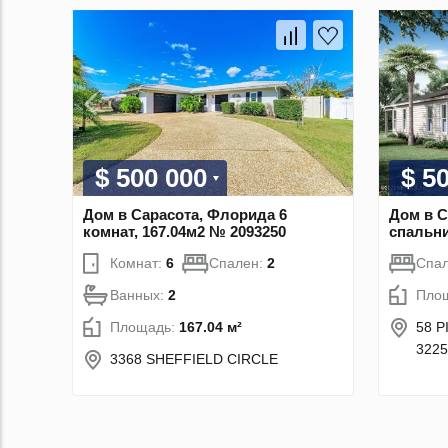
$ 500 000
$ 5
Дом в Сарасота, Флорида 6
Дом в С
комнат, 167.04м2 № 2093250
спальни
Комнат:
6
Спален:
2
Спа
Ванных:
2
Пло
Площадь:
167.04 м²
58 P
3225
3368 SHEFFIELD CIRCLE