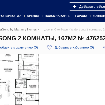
Добавить объе
РОЯЩИЕСЯ ЖК
АРЕНДА
ПОИСК НА КАРТЕ
ГОРОДА
КОМПА
terSong by Mattamy Homes
›
Дом в RiverTown - WaterSong 2 комнаты, 
ONG 2 КОМНАТЫ, 167М2 № 47625
обавить к сравнению
(
0
)
Добавить в избранное
(
0
)