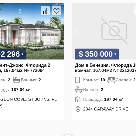
02 296
$ 350 000
ент-Джонс, Флорида 2
Дом в Венеция, Флорида 1
, 167.04м2 № 772064
комнат, 167.04м2 № 221203
лен:
2
Ванных:
2
Комнат:
10
Спален:
2
щадь:
167.04 м²
Ванных:
2
IGEON COVE, ST JOHNS, FL
Площадь:
167.04 м²
9
2344 CARAWAY DRIVE