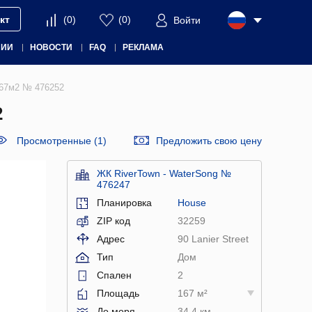
кт
(
0
)
(
0
)
Войти
НИИ
НОВОСТИ
FAQ
РЕКЛАМА
167м2 № 476252
2
Просмотренные (1)
Предложить свою цену
ЖК RiverTown - WaterSong №
476247
Планировка
House
ZIP код
32259
Адрес
90 Lanier Street
Тип
Дом
Спален
2
Площадь
167 м²
До моря
34.4 км