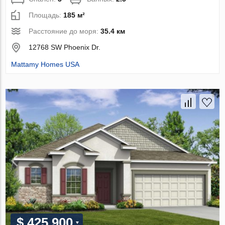
Площадь:
185 м²
Расстояние до моря:
35.4 км
12768 SW Phoenix Dr.
Mattamy Homes USA
$ 425 900