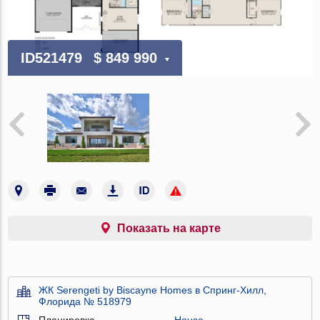
ID521479
$ 849 990
Показать на карте
ЖК Serengeti by Biscayne Homes в Спринг-Хилл,
Флорида № 518979
Планировка
House