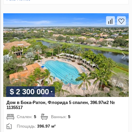
$ 2 300 000
Дом в Бока-Ратон, Флорида 5 спален, 396.97м2 №
1135517
Спален:
5
Ванных:
5
Площадь:
396.97 м²