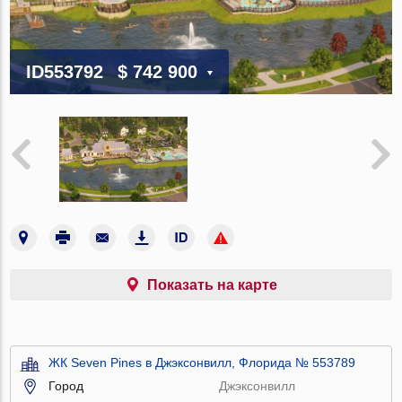
ID553792
$ 742 900
Показать на карте
ЖК Seven Pines в Джэксонвилл, Флорида № 553789
Город
Джэксонвилл