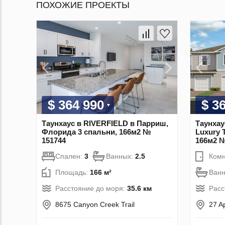
ПОХОЖИЕ ПРОЕКТЫ
$ 364 990
$ 3
Таунхаус в RIVERFIELD в Парриш,
Таунхаус
Флорида 3 спальни, 166м2 №
Luxury 
151744
166м2 №
Спален:
3
Ванных:
2.5
Комн
Площадь:
166 м²
Ван
Расстояние до моря:
35.6 км
Расс
8675 Canyon Creek Trail
27 A