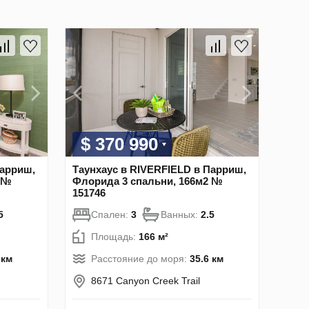
$ 370 990
Парриш,
Таунхаус в RIVERFIELD в Парриш,
2 №
Флорида 3 спальни, 166м2 №
151746
5
Спален:
3
Ванных:
2.5
Площадь:
166 м²
 км
Расстояние до моря:
35.6 км
8671 Canyon Creek Trail