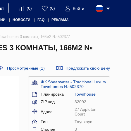
кт
(
0
)
(
0
)
Войти
НИИ
НОВОСТИ
FAQ
РЕКЛАМА
ry Townhomes 3 комнаты, 166м2 № 502377
S 3 КОМНАТЫ, 166М2 №
Просмотренные (1)
Предложить свою цену
ЖК Shearwater - Traditional Luxury
Townhomes № 502370
Планировка
Townhouse
ZIP код
32092
27 Appleton
Адрес
Court
Тип
Таунхаус
Спален
3