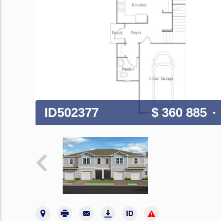
ID502377
$ 360 885