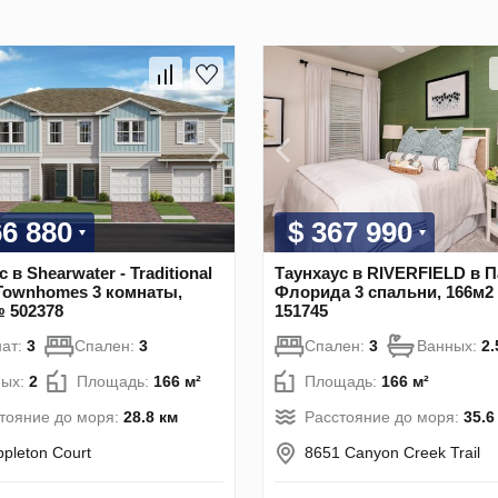
66 880
$ 367 990
 в Shearwater - Traditional
Таунхаус в RIVERFIELD в 
Townhomes 3 комнаты,
Флорида 3 спальни, 166м
 502378
151745
ат:
3
Спален:
3
Спален:
3
Ванных:
2.
ных:
2
Площадь:
166 м²
Площадь:
166 м²
тояние до моря:
28.8 км
Расстояние до моря:
35.6
ppleton Court
8651 Canyon Creek Trail