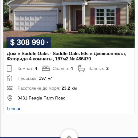
$ 308 990
Дом в Saddle Oaks - Saddle Oaks 50s в Джэксонвилл,
Флорида 4 комнаты, 197м2 № 486470
Комнат:
4
Спален:
4
Ванных:
2
Площадь:
197 м²
Расстояние до моря:
23.2 км
9431 Feagle Farm Road
Lennar