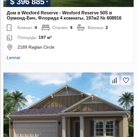
$ 396 885
Дом в Wexford Reserve - Wexford Reserve 50S в
Ормонд-Бич, Флорида 4 комнаты, 197м2 № 608916
Комнат:
4
Спален:
4
Ванных:
2
Площадь:
197 м²
2189 Raglan Circle
Lennar