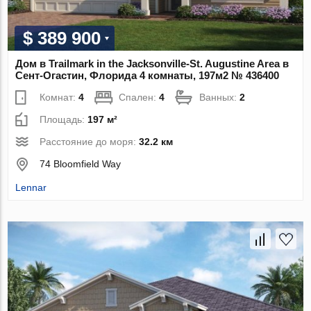
$ 389 900
Дом в Trailmark in the Jacksonville-St. Augustine Area в
Сент-Огастин, Флорида 4 комнаты, 197м2 № 436400
Комнат:
4
Спален:
4
Ванных:
2
Площадь:
197 м²
Расстояние до моря:
32.2 км
74 Bloomfield Way
Lennar