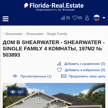
Недвижимость во Флориде
(
0
)
(
0
)
Shearwater - Shearwater - Single Family
ДОМ В SHEARWATER - SHEARWATER -
SINGLE FAMILY 4 КОМНАТЫ, 197М2 №
503893
Добавить к сравнению
(
0
)
Добавить в избранное
(
0
)
Просмотренные (1)
Предложить свою цену
122