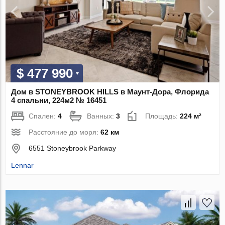
$ 477 990
Дом в STONEYBROOK HILLS в Маунт-Дора, Флорида
4 спальни, 224м2 № 16451
Спален:
4
Ванных:
3
Площадь:
224 м²
Расстояние до моря:
62 км
6551 Stoneybrook Parkway
Lennar