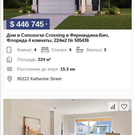
$ 446 745
Дом в Concourse Crossing в Фернандина-Бич,
Флорида 4 комнаты, 224м2 № 505436
Комнат:
4
Спален:
4
Ванных:
3
Площадь:
224 м²
Расстояние до моря:
15.3 км
95222 Katherine Street