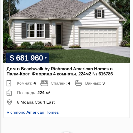
$ 681 960
Дом в Beachwalk by Richmond American Homes в
Палм-Кост, Флорида 4 комнаты, 224м2 № 616786
Комнат:
4
Спален:
4
Ванных:
3
Площадь:
224 м²
6 Moana Court East
Richmond American Homes