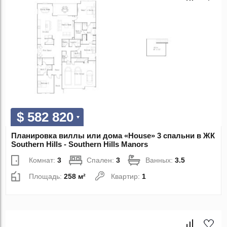
$ 582 820
Планировка виллы или дома «House» 3 спальни в ЖК
Southern Hills - Southern Hills Manors
Комнат:
3
Спален:
3
Ванных:
3.5
Площадь:
258 м²
Квартир:
1