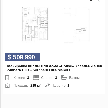
$ 509 990
Планировка виллы или дома «House» 3 спальни в ЖК
Southern Hills - Southern Hills Manors
Комнат:
3
Спален:
3
Ванных:
Площадь:
218 м²
Квартир:
1