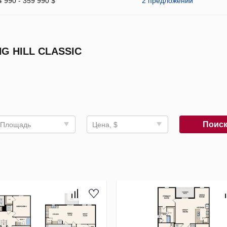
4 990 - 359 990 $
2 предложений
G HILL CLASSIC
Поис
Площадь
Цена, $