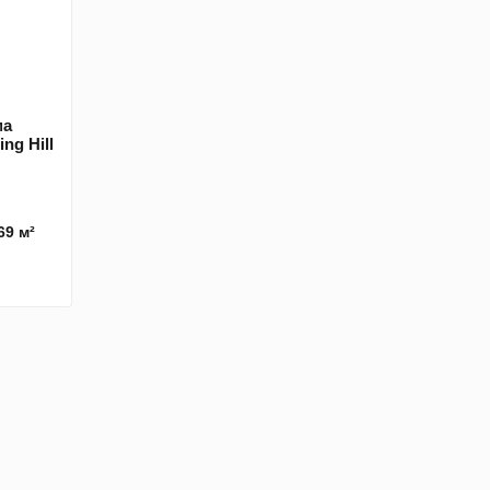
ма
ng Hill
69 м²