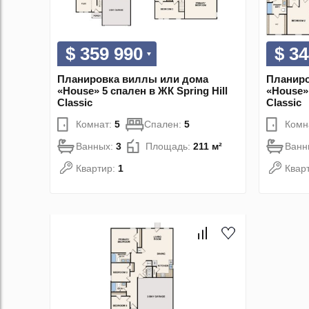
$ 359 990
$ 34
Планировка виллы или дома
Планиро
«House» 5 спален в ЖК Spring Hill
«House» 
Classic
Classic
Комнат:
5
Спален:
5
Комн
Ванных:
3
Площадь:
211 м²
Ванн
Квартир:
1
Квар