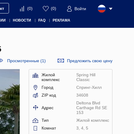
кт
(
0
)
(
0
)
Войти
НИИ
НОВОСТИ
FAQ
РЕКЛАМА
5
Просмотренные (1)
Предложить свою цену
Жилой
Spring Hill
комплекс
Classic
Город
Спринг-Хилл
ZIP код
34608
Deltona Blvd
Адрес
Carthage Rd SE
153
Тип
Жилой комплекс
Комнат
3, 4, 5