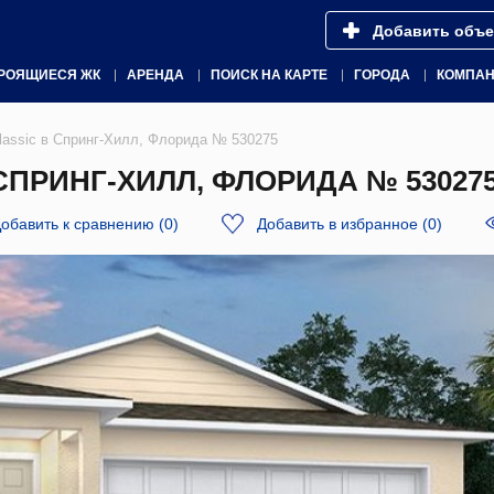
Добавить объе
РОЯЩИЕСЯ ЖК
АРЕНДА
ПОИСК НА КАРТЕ
ГОРОДА
КОМПА
Classic в Спринг-Хилл, Флорида № 530275
 СПРИНГ-ХИЛЛ, ФЛОРИДА № 53027
обавить к сравнению
(
0
)
Добавить в избранное
(
0
)