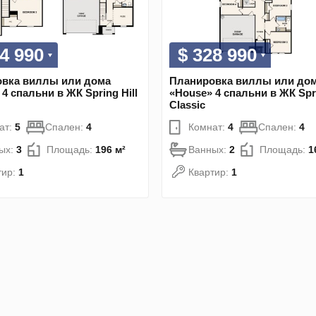
4 990
$ 328 990
вка виллы или дома
Планировка виллы или до
4 спальни в ЖК Spring Hill
«House» 4 спальни в ЖК Spri
Classic
ат:
5
Спален:
4
Комнат:
4
Спален:
4
ых:
3
Площадь:
196 м²
Ванных:
2
Площадь:
1
тир:
1
Квартир:
1