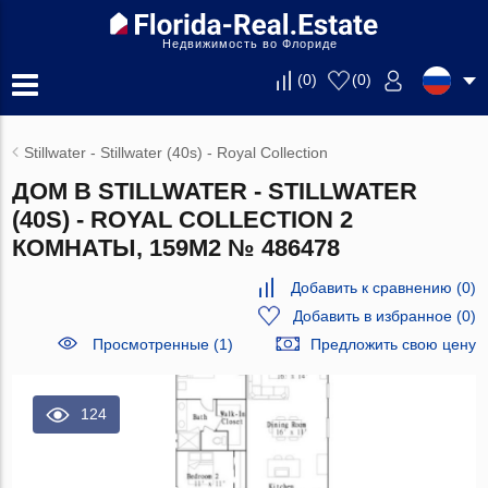
Недвижимость во Флориде
(
0
)
(
0
)
Stillwater - Stillwater (40s) - Royal Collection
ДОМ В STILLWATER - STILLWATER
(40S) - ROYAL COLLECTION 2
КОМНАТЫ, 159М2 № 486478
Добавить к сравнению
(
0
)
Добавить в избранное
(
0
)
Просмотренные (1)
Предложить свою цену
124