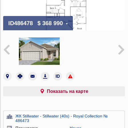
ID486478
$ 368 990
Показать на карте
ЖК Stillwater - Stillwater (40s) - Royal Collection №
486473
Планировка
House