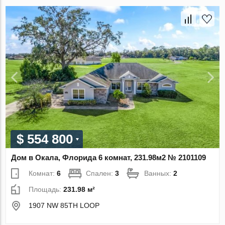
$ 554 800
Дом в Окала, Флорида 6 комнат, 231.98м2 № 2101109
Комнат:
6
Спален:
3
Ванных:
2
Площадь:
231.98 м²
1907 NW 85TH LOOP