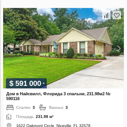
$ 591 000
Дом в Найсвилл, Флорида 3 спальни, 231.98м2 №
590116
Спален:
3
Ванных:
3
Площадь:
231.98 м²
1622 Oakmont Circle, Niceville, FL 32578