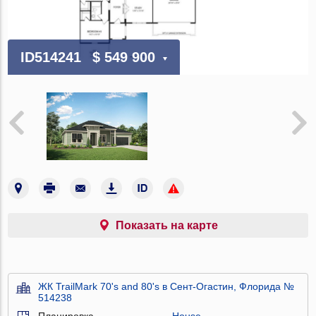
ID514241
$ 549 900
Показать на карте
ЖК TrailMark 70's and 80's в Сент-Огастин, Флорида №
514238
Планировка
House