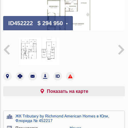
ID452222
$ 294 950
Показать на карте
ЖК Tributary by Richmond American Homes в Юли,
Флорида № 452217
Планировка
House