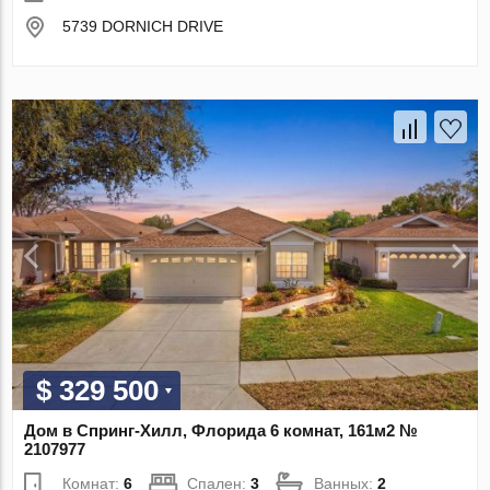
5739 DORNICH DRIVE
$ 329 500
Дом в Спринг-Хилл, Флорида 6 комнат, 161м2 №
2107977
Комнат:
6
Спален:
3
Ванных:
2