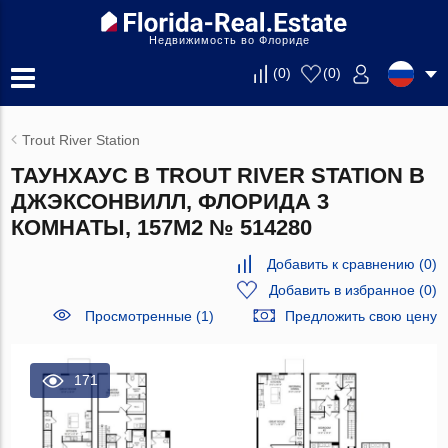
Недвижимость во Флориде
(
0
)
(
0
)
Trout River Station
ТАУНХАУС В TROUT RIVER STATION В
ДЖЭКСОНВИЛЛ, ФЛОРИДА 3
КОМНАТЫ, 157М2 № 514280
Добавить к сравнению
(
0
)
Добавить в избранное
(
0
)
Просмотренные (1)
Предложить свою цену
171