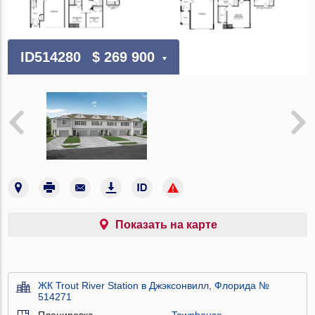
ID514280
$ 269 900
Показать на карте
ЖК Trout River Station в Джэксонвилл, Флорида №
514271
Планировка
Townhouse