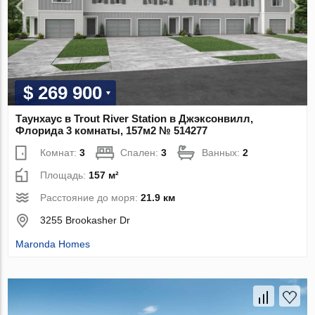
$ 269 900
Таунхаус в Trout River Station в Джэксонвилл,
Флорида 3 комнаты, 157м2 № 514277
Комнат:
3
Спален:
3
Ванных:
2
Площадь:
157 м²
Расстояние до моря:
21.9 км
3255 Brookasher Dr
Maronda Homes