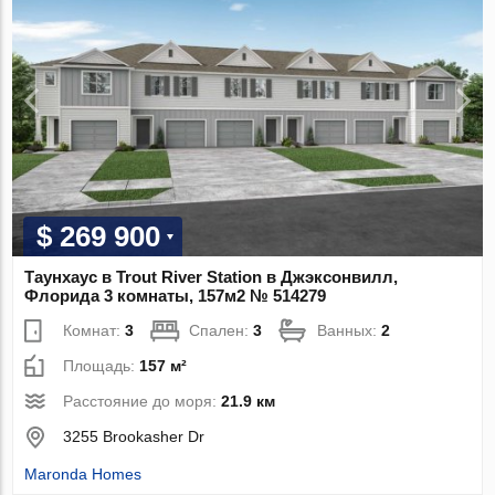
$ 269 900
Таунхаус в Trout River Station в Джэксонвилл,
Флорида 3 комнаты, 157м2 № 514279
Комнат:
3
Спален:
3
Ванных:
2
Площадь:
157 м²
Расстояние до моря:
21.9 км
3255 Brookasher Dr
Maronda Homes