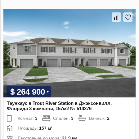
$ 264 900
Таунхаус в Trout River Station в Джэксонвилл,
Флорида 3 комнаты, 157м2 № 514276
Комнат:
3
Спален:
3
Ванных:
2
Площадь:
157 м²
Расстояние до моря:
21.9 км