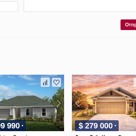
Отп
99 990
$ 279 000