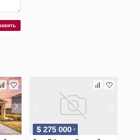
равить
$ 275 000