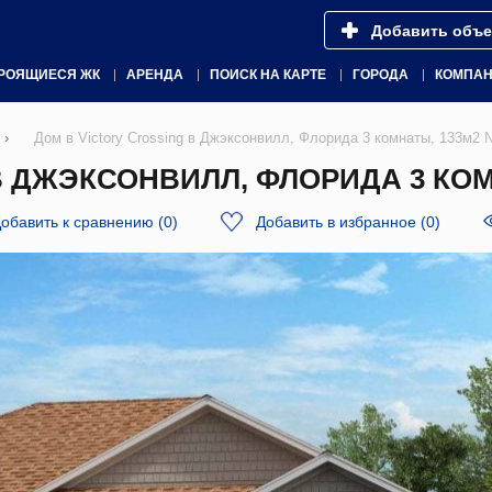
Добавить объе
РОЯЩИЕСЯ ЖК
АРЕНДА
ПОИСК НА КАРТЕ
ГОРОДА
КОМПА
›
Дом в Victory Crossing в Джэксонвилл, Флорида 3 комнаты, 133м2
В ДЖЭКСОНВИЛЛ, ФЛОРИДА 3 КОМН
обавить к сравнению
(
0
)
Добавить в избранное
(
0
)