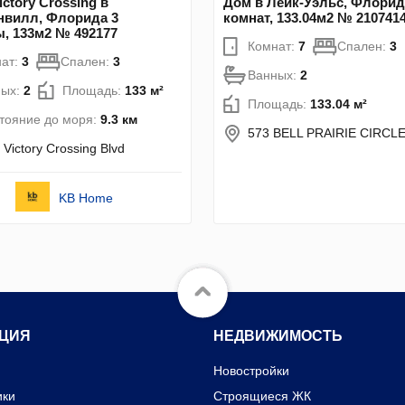
ictory Crossing в
Дом в Лейк-Уэльс, Флорид
нвилл, Флорида 3
комнат, 133.04м2 № 210741
, 133м2 № 492177
Комнат:
7
Спален:
3
ат:
3
Спален:
3
Ванных:
2
ных:
2
Площадь:
133 м²
Площадь:
133.04 м²
тояние до моря:
9.3 км
573 BELL PRAIRIE CIRCL
 Victory Crossing Blvd
KB Home
ЦИЯ
НЕДВИЖИМОСТЬ
Новостройки
ики
Строящиеся ЖК