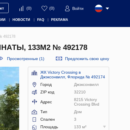
кт
(
0
)
(
0
)
Войти
НИИ
НОВОСТИ
FAQ
РЕКЛАМА
 № 492178
АТЫ, 133М2 № 492178
Просмотренные (1)
Предложить свою цену
ЖК Victory Crossing в
Джэксонвилл, Флорида № 492174
Город
Джэксонвилл
ZIP код
32210
8215 Victory
Адрес
Crossing Blvd
Тип
Дом
Спален
3
Площадь
133 м²