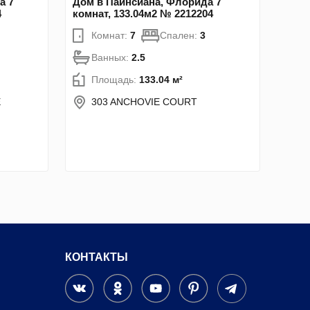
а 7
Дом в Пайнсиана, Флорида 7
4
комнат, 133.04м2 № 2212204
Комнат:
7
Спален:
3
Ванных:
2.5
Площадь:
133.04 м²
E
303 ANCHOVIE COURT
КОНТАКТЫ