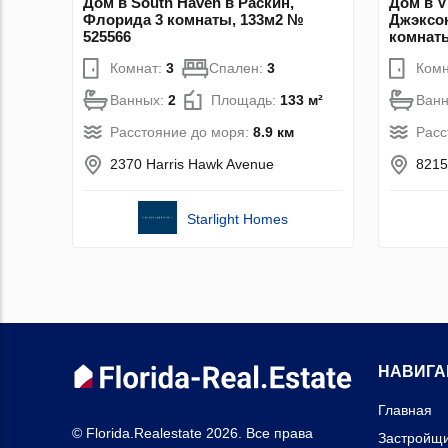
Дом в South Haven в Раскин,
Дом в V
Флорида 3 комнаты, 133м2 №
Джэксо
525566
комнаты
Комнат:
3
Спален:
3
Комн
Ванных:
2
Площадь:
133 м²
Ван
Расстояние до моря:
8.9 км
Расс
2370 Harris Hawk Avenue
8215
Starlight Homes
НАВИГА
Главная
© Florida.Realestate 2026. Все права
Застройщ