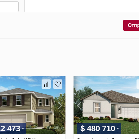
Отп
12 473
$ 480 710