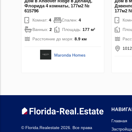
Дом в Andover Ridge в Деланд,
Дом в M
Флорида 4 комнаты, 177м2 №
Дэвенпо
615796
177м2 №
Комнат:
4
Спален:
4
Комн
Ванных:
2
Площадь:
177 м²
Пло
Расстояние до моря:
8.9 км
Расс
1012
Maronda Homes
НАВИГА
Главная
© Florida.Realestate 2026. Все права
Застройщ