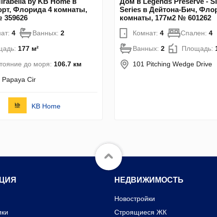
irabella by KB Home в
Дом в Legends Preserve - S
рт, Флорида 4 комнаты,
Series в Дейтона-Бич, Фло
 359626
комнаты, 177м2 № 601262
ат:
4
Ванных:
2
Комнат:
4
Спален:
4
щадь:
177 м²
Ванных:
2
Площадь:
тояние до моря:
106.7 км
101 Pitching Wedge Drive
 Papaya Cir
KB Home
ЦИЯ
НЕДВИЖИМОСТЬ
Новостройки
ики
Строящиеся ЖК