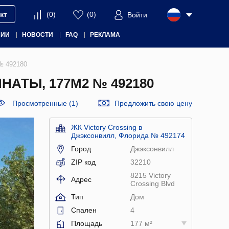
кт
(
0
)
(
0
)
Войти
НИИ
НОВОСТИ
FAQ
РЕКЛАМА
 № 492180
АТЫ, 177М2 № 492180
Просмотренные (1)
Предложить свою цену
ЖК Victory Crossing в
Джэксонвилл, Флорида № 492174
Город
Джэксонвилл
ZIP код
32210
8215 Victory
Адрес
Crossing Blvd
Тип
Дом
Спален
4
Площадь
177 м²