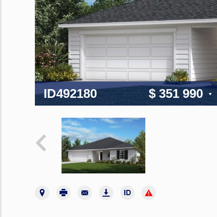
ID492180
$ 351 990