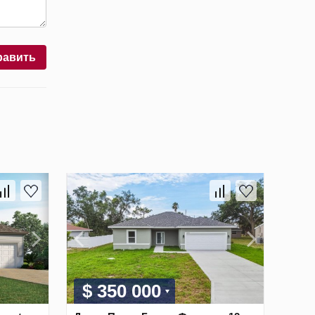
равить
$ 350 000