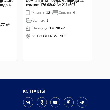
ignature
Дом в Пунта-Горда, Флорида 12
рида 4
комнат, 176.98м2 № 2114607
Комнат:
12
Спален:
4
Ванных:
3
177 м²
Площадь:
176.98 м²
23173 GLEN AVENUE
КОНТАКТЫ