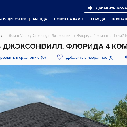
Добавить объе
РОЯЩИЕСЯ ЖК
АРЕНДА
ПОИСК НА КАРТЕ
ГОРОДА
КОМПА
›
Дом в Victory Crossing в Джэксонвилл, Флорида 4 комнаты, 177м2
В ДЖЭКСОНВИЛЛ, ФЛОРИДА 4 КОМН
обавить к сравнению
(
0
)
Добавить в избранное
(
0
)