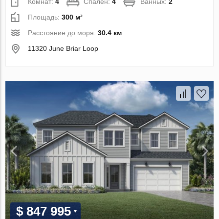
Комнат:
4
Спален:
4
Ванных:
2
Площадь:
300 м²
Расстояние до моря:
30.4 км
11320 June Briar Loop
$ 847 995