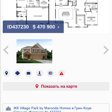
ID437230
$ 470 900
Показать на карте
ЖК Village Park by Maronda Homes в Грин-Коув-
Спрингс, Флорида № 437221