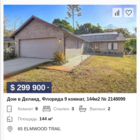
$ 299 900
Дом в Деланд, Флорида 9 комнат, 144м2 № 2148099
Комнат:
9
Спален:
3
Ванных:
2
Площадь:
144 м²
65 ELMWOOD TRAIL