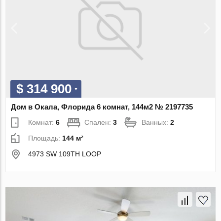
$ 314 900
Дом в Окала, Флорида 6 комнат, 144м2 № 2197735
Комнат:
6
Спален:
3
Ванных:
2
Площадь:
144 м²
4973 SW 109TH LOOP