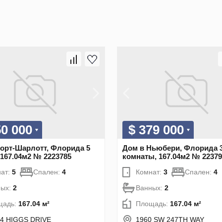
50 000
$ 379 000
орт-Шарлотт, Флорида 5
Дом в Ньюбери, Флорида 
 167.04м2 № 2223785
комнаты, 167.04м2 № 22379
ат:
5
Спален:
4
Комнат:
3
Спален:
4
ных:
2
Ванных:
2
щадь:
167.04 м²
Площадь:
167.04 м²
4 HIGGS DRIVE
1960 SW 247TH WAY