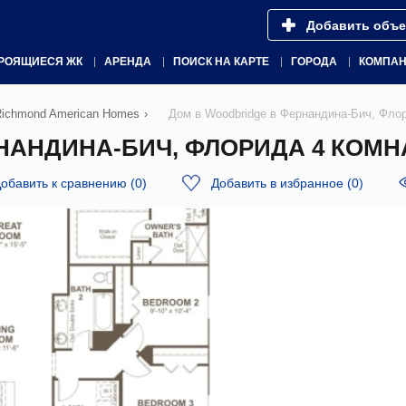
Добавить объе
РОЯЩИЕСЯ ЖК
АРЕНДА
ПОИСК НА КАРТЕ
ГОРОДА
КОМПА
Richmond American Homes
›
Дом в Woodbridge в Фернандина-Бич, Фло
АНДИНА-БИЧ, ФЛОРИДА 4 КОМНАТ
обавить к сравнению
(
0
)
Добавить в избранное
(
0
)