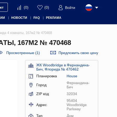
кт
(
0
)
(
0
)
Войти
НИИ
НОВОСТИ
FAQ
РЕКЛАМА
рида 4 комнаты, 167м2 № 470468
Ы, 167М2 № 470468
Просмотренные (1)
Предложить свою цену
ЖК Woodbridge в Фернандина-
Бич, Флорида № 470462
Планировка
House
Фернандина-
Город
Бич
ZIP код
32034
95404
Адрес
Woodbridge
Parkway
Тип
Дом