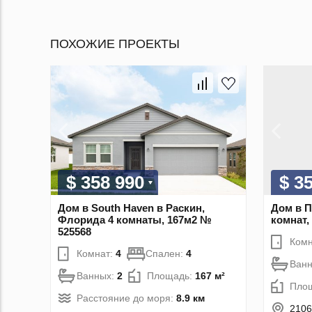
ПОХОЖИЕ ПРОЕКТЫ
$ 358 990
$ 3
Дом в South Haven в Раскин,
Дом в П
Флорида 4 комнаты, 167м2 №
комнат,
525568
Комн
Комнат:
4
Спален:
4
Ван
Ванных:
2
Площадь:
167 м²
Пло
Расстояние до моря:
8.9 км
2106