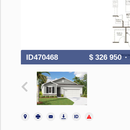
ID470468
$ 326 950