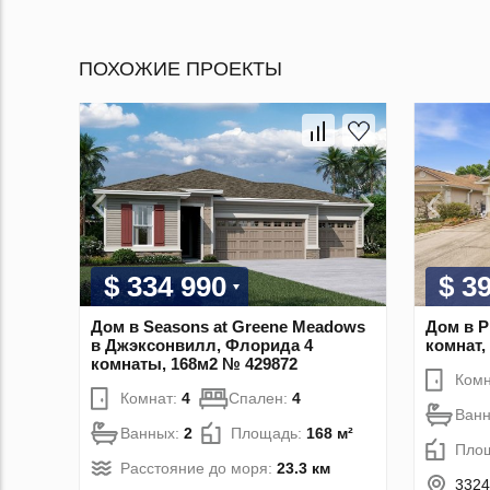
ПОХОЖИЕ ПРОЕКТЫ
$ 334 990
$ 3
Дом в Seasons at Greene Meadows
Дом в 
в Джэксонвилл, Флорида 4
комнат,
комнаты, 168м2 № 429872
Комн
Комнат:
4
Спален:
4
Ван
Ванных:
2
Площадь:
168 м²
Пло
Расстояние до моря:
23.3 км
332