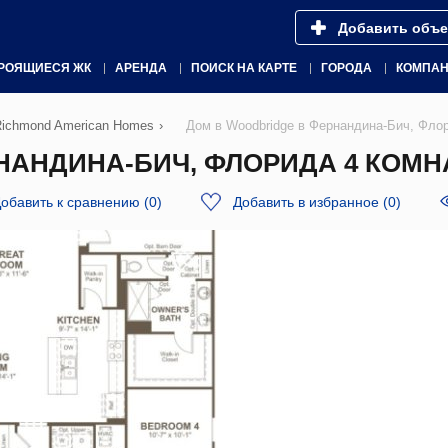
Добавить объе
РОЯЩИЕСЯ ЖК
АРЕНДА
ПОИСК НА КАРТЕ
ГОРОДА
КОМПА
Richmond American Homes
›
Дом в Woodbridge в Фернандина-Бич, Фло
АНДИНА-БИЧ, ФЛОРИДА 4 КОМНАТ
обавить к сравнению
(
0
)
Добавить в избранное
(
0
)