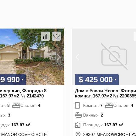
99 990
$ 425 000
Ривервью, Флорида 8
Дом в Уэсли-Чепел, Флори
 167.97м2 № 2142470
комнат, 167.97м2 № 220035
ат:
8
Спален:
4
Комнат:
7
Спален:
4
ных:
3
Ванных:
2
щадь:
167.97 м²
Площадь:
167.97 м²
4 MANOR COVE CIRCLE
29307 MEADOWCROFT A