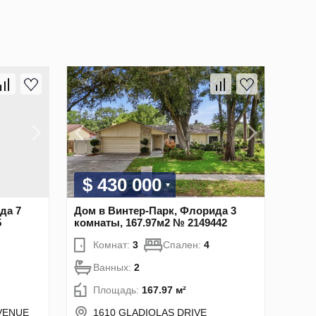
$ 430 000
да 7
Дом в Винтер-Парк, Флорида 3
5
комнаты, 167.97м2 № 2149442
Комнат:
3
Спален:
4
Ванных:
2
Площадь:
167.97 м²
VENUE
1610 GLADIOLAS DRIVE