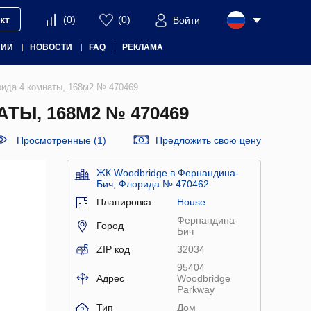
кт
(
0
)
(
0
)
Войти
НИИ
НОВОСТИ
FAQ
РЕКЛАМА
рида 4 комнаты, 168м2 № 470469
Ы, 168М2 № 470469
Просмотренные (1)
Предложить свою цену
ЖК Woodbridge в Фернандина-
Бич, Флорида № 470462
Планировка
House
Фернандина-
Город
Бич
ZIP код
32034
95404
Адрес
Woodbridge
Parkway
Тип
Дом