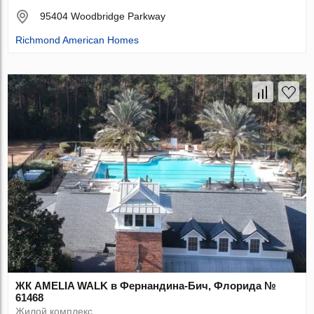
95404 Woodbridge Parkway
Richmond American Homes
ЖК AMELIA WALK в Фернандина-Бич, Флорида №
61468
Жилой комплекс