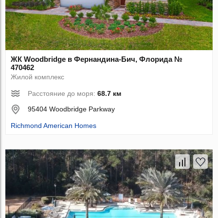
ЖК Woodbridge в Фернандина-Бич, Флорида №
470462
Жилой комплекс
Расстояние до моря:
68.7 км
95404 Woodbridge Parkway
Richmond American Homes