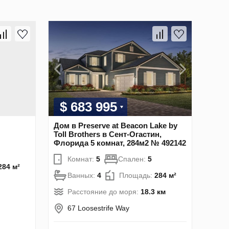
$ 683 995
Дом в Preserve at Beacon Lake by
Toll Brothers в Сент-Огастин,
Флорида 5 комнат, 284м2 № 492142
Комнат:
5
Спален:
5
284 м²
Ванных:
4
Площадь:
284 м²
Расстояние до моря:
18.3 км
67 Loosestrife Way