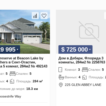
29 995
$ 725 000
reserve at Beacon Lake by
Дом в Дебари, Флорида 3
thers в Сент-Огастин,
комнаты, 284м2 № 2258763
 5 комнат, 284м2 № 492143
Комнат:
3
Спален:
5
ат:
5
Спален:
5
Ванных:
4
Площадь:
ных:
4
Площадь:
284 м²
225 GLEN ABBEY LANE
тояние до моря:
18.3 км
oosestrife Way