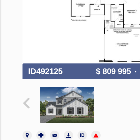
ID492125
$ 809 995