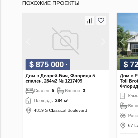
ПОХОЖИЕ ПРОЕКТЫ
$ 875 000
$ 7
Дом в Делрей-Бич, Флорида 5
Дом в P
спален, 284м2 № 1217499
Toll Bro
Флорида
Спален:
5
Ванных:
3
Комн
Площадь:
284 м²
Ван
4819 S Classical Boulevard
Расс
67 L