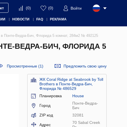
кт
(
0
)
(
0
)
Войти
НИИ
НОВОСТИ
FAQ
РЕКЛАМА
ers в Понте-Ведра-Бич, Флорида 5 комнат, 284м2 № 492125
НТЕ-ВЕДРА-БИЧ, ФЛОРИДА 5
Просмотренные (1)
Предложить свою цену
ЖК Coral Ridge at Seabrook by Toll
Brothers в Понте-Ведра-Бич,
Флорида № 486529
Планировка
House
Понте-Ведра-
Город
Бич
ZIP код
32081
70 Sabal Creek
Адрес
Dr