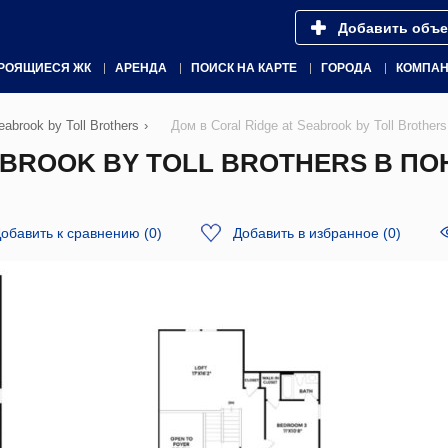
Добавить объе
РОЯЩИЕСЯ ЖК
АРЕНДА
ПОИСК НА КАРТЕ
ГОРОДА
КОМПА
eabrook by Toll Brothers
›
Дом в Coral Ridge at Seabrook by Toll Broth
ABROOK BY TOLL BROTHERS В ПО
обавить к сравнению
(
0
)
Добавить в избранное
(
0
)