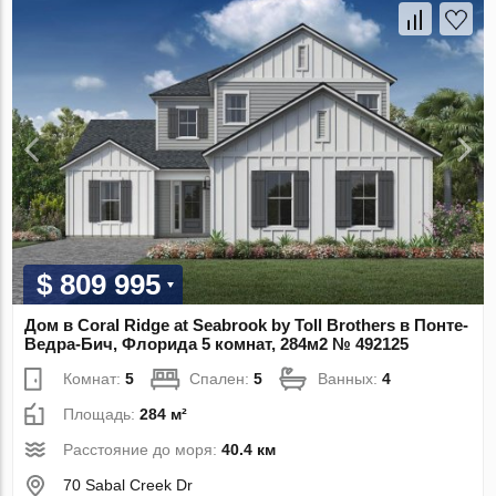
$ 809 995
Дом в Coral Ridge at Seabrook by Toll Brothers в Понте-
Ведра-Бич, Флорида 5 комнат, 284м2 № 492125
Комнат:
5
Спален:
5
Ванных:
4
Площадь:
284 м²
Расстояние до моря:
40.4 км
70 Sabal Creek Dr