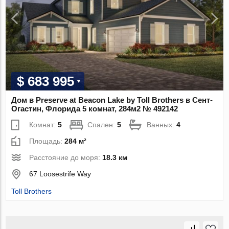
$ 683 995
Дом в Preserve at Beacon Lake by Toll Brothers в Сент-
Огастин, Флорида 5 комнат, 284м2 № 492142
Комнат:
5
Спален:
5
Ванных:
4
Площадь:
284 м²
Расстояние до моря:
18.3 км
67 Loosestrife Way
Toll Brothers