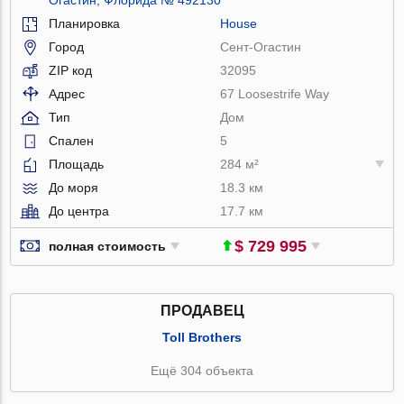
Планировка
House
Город
Сент-Огастин
ZIP код
32095
Адрес
67 Loosestrife Way
Тип
Дом
Спален
5
Площадь
284 м²
До моря
18.3 км
До центра
17.7 км
$ 729 995
полная стоимость
ПРОДАВЕЦ
Toll Brothers
Ещё 304 объекта