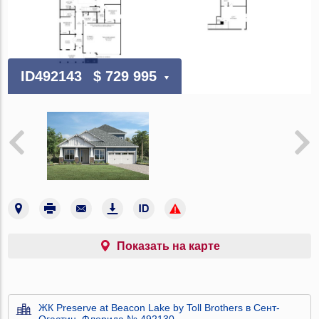
ID492143
$ 729 995
Показать на карте
ЖК Preserve at Beacon Lake by Toll Brothers в Сент-
Огастин, Флорида № 492130