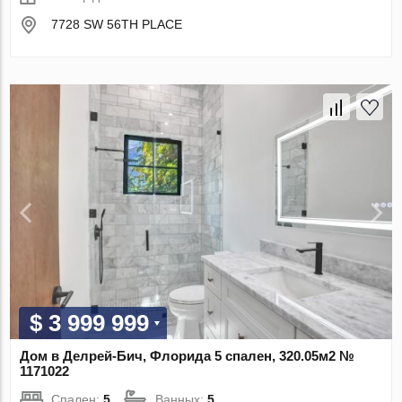
7728 SW 56TH PLACE
$ 3 999 999
Дом в Делрей-Бич, Флорида 5 спален, 320.05м2 №
1171022
Спален:
5
Ванных:
5