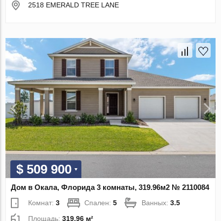
2518 EMERALD TREE LANE
$ 509 900
Дом в Окала, Флорида 3 комнаты, 319.96м2 № 2110084
Комнат:
3
Спален:
5
Ванных:
3.5
Площадь:
319.96 м²