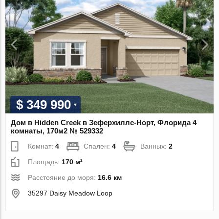
$ 349 990
Дом в Hidden Creek в Зеферхиллс-Норт, Флорида 4
комнаты, 170м2 № 529332
Комнат:
4
Спален:
4
Ванных:
2
Площадь:
170 м²
Расстояние до моря:
16.6 км
35297 Daisy Meadow Loop