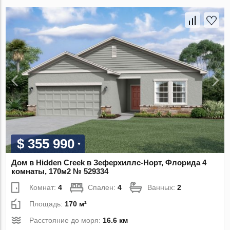
$ 355 990
Дом в Hidden Creek в Зеферхиллс-Норт, Флорида 4
комнаты, 170м2 № 529334
Комнат:
4
Спален:
4
Ванных:
2
Площадь:
170 м²
Расстояние до моря:
16.6 км