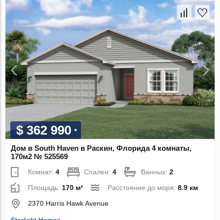
$ 362 990
Дом в South Haven в Раскин, Флорида 4 комнаты,
170м2 № 525569
Комнат:
4
Спален:
4
Ванных:
2
Площадь:
170 м²
Расстояние до моря:
8.9 км
2370 Harris Hawk Avenue