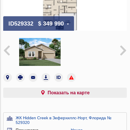
ID529332
$ 349 990
Показать на карте
ЖК Hidden Creek в Зеферхиллс-Норт, Флорида №
529320
Планировка
House