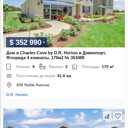
$ 352 990
Дом в Charles Cove by D.R. Horton в Дэвенпорт,
Флорида 4 комнаты, 170м2 № 353488
Комнат:
4
Ванных:
2
Площадь:
170 м²
Расстояние до моря:
41.8 км
408 Noble Avenue
D.R. Horton