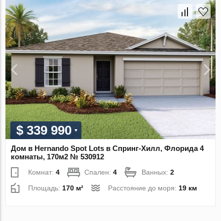
$ 339 990
Дом в Hernando Spot Lots в Спринг-Хилл, Флорида 4
комнаты, 170м2 № 530912
Комнат:
4
Спален:
4
Ванных:
2
Площадь:
170 м²
Расстояние до моря:
19 км