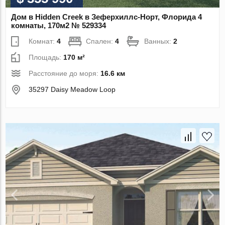
Дом в Hidden Creek в Зеферхиллс-Норт, Флорида 4
комнаты, 170м2 № 529334
Комнат:
4
Спален:
4
Ванных:
2
Площадь:
170 м²
Расстояние до моря:
16.6 км
35297 Daisy Meadow Loop