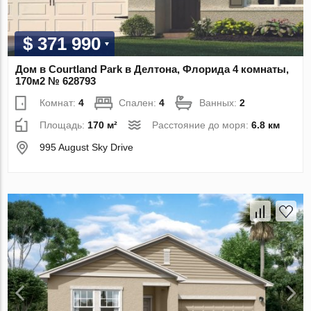
$ 371 990
Дом в Courtland Park в Делтона, Флорида 4 комнаты,
170м2 № 628793
Комнат:
4
Спален:
4
Ванных:
2
Площадь:
170 м²
Расстояние до моря:
6.8 км
995 August Sky Drive