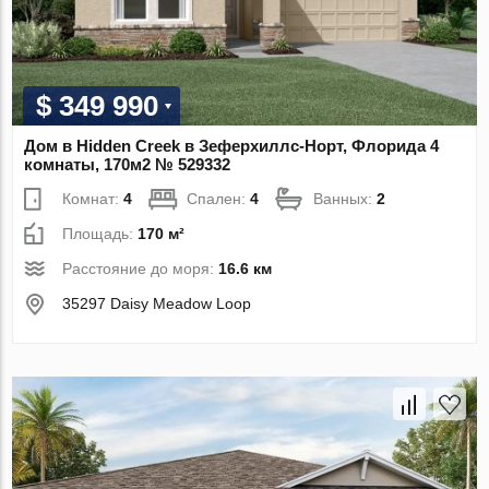
$ 349 990
Дом в Hidden Creek в Зеферхиллс-Норт, Флорида 4
комнаты, 170м2 № 529332
Комнат:
4
Спален:
4
Ванных:
2
Площадь:
170 м²
Расстояние до моря:
16.6 км
35297 Daisy Meadow Loop