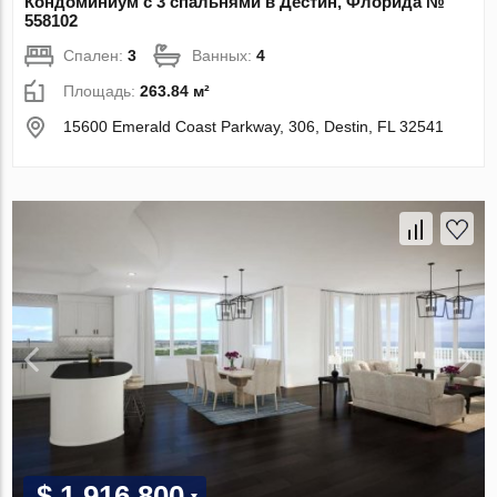
Кондоминиум с 3 спальнями в Дестин, Флорида №
558102
Спален:
3
Ванных:
4
Площадь:
263.84 м²
15600 Emerald Coast Parkway, 306, Destin, FL 32541
$ 1 916 800