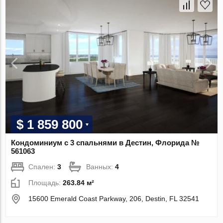
$ 1 859 800
Кондоминиум с 3 спальнями в Дестин, Флорида №
561063
Спален:
3
Ванных:
4
Площадь:
263.84 м²
15600 Emerald Coast Parkway, 206, Destin, FL 32541