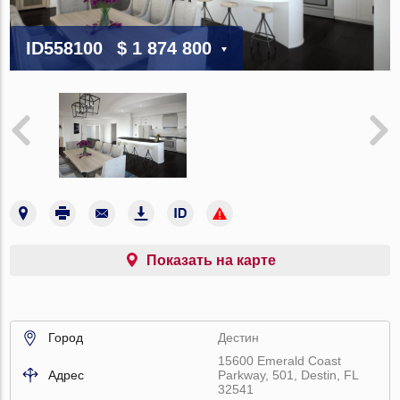
ID558100
$ 1 874 800
Показать на карте
Город
Дестин
15600 Emerald Coast
Адрес
Parkway, 501, Destin, FL
32541