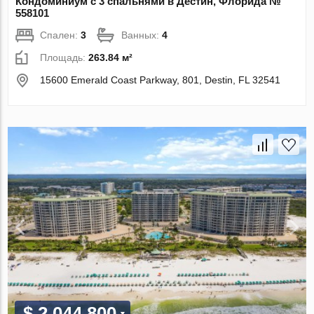
Кондоминиум с 3 спальнями в Дестин, Флорида №
558101
Спален:
3
Ванных:
4
Площадь:
263.84 м²
15600 Emerald Coast Parkway, 801, Destin, FL 32541
$ 2 044 800