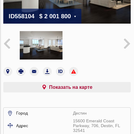
ID558104
$ 2 001 800
Показать на карте
Город
Дестин
15600 Emerald Coast
Адрес
Parkway, 706, Destin, FL
32541