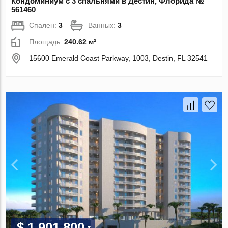
Кондоминиум с 3 спальнями в Дестин, Флорида №
561460
Спален:
3
Ванных:
3
Площадь:
240.62 м²
15600 Emerald Coast Parkway, 1003, Destin, FL 32541
$ 1 901 800