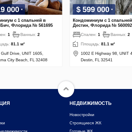
19 000
$ 599 000
ниум с 1 спальней в
Кондоминиум с 1 спальней
-Бич, Флорида № 561695
Дестин, Флорида № 560092
лен:
1
Ванных:
2
Спален:
1
Ванных:
2
щадь:
81.1 м²
Площадь:
81.1 м²
 Gulf Drive, UNIT 1605,
1002 E Highway 98, UNIT 
ma City Beach, FL 32408
Destin, FL 32541
ЦИЯ
НЕДВИЖИМОСТЬ
Новостройки
ики
Строящиеся ЖК
 недвижимости
Готовые ЖК