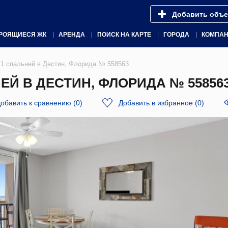
Добавить объе
РОЯЩИЕСЯ ЖК
АРЕНДА
ПОИСК НА КАРТЕ
ГОРОДА
КОМПА
1 спальней в Дестин, Флорида № 558563
Й В ДЕСТИН, ФЛОРИДА № 55856
обавить к сравнению
(
0
)
Добавить в избранное
(
0
)