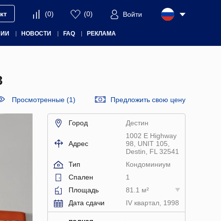
кт
(
0
)
(
0
)
Войти
НИИ
НОВОСТИ
FAQ
РЕКЛАМА
3
Просмотренные (1)
Предложить свою цену
Город
Дестин
1002 E Highway
Адрес
98, UNIT 105,
Destin, FL 32541
Тип
Кондоминиум
Спален
1
Площадь
81.1 м²
Дата сдачи
IV квартал, 1998
полная