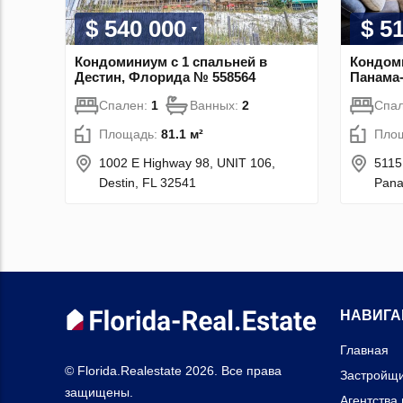
$ 540 000
$ 5
Кондоминиум с 1 спальней в
Кондоми
Дестин, Флорида № 558564
Панама
Спален:
1
Ванных:
2
Спа
Площадь:
81.1 м²
Пло
1002 E Highway 98, UNIT 106,
5115
Destin, FL 32541
Pana
НАВИГА
Главная
© Florida.Realestate 2026. Все права
Застройщ
защищены.
Агентства