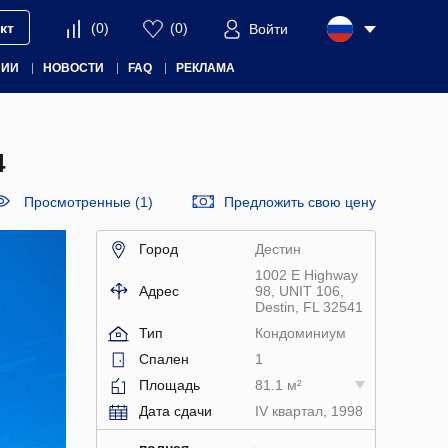
кт
(
0
)
(
0
)
Войти
НИИ
НОВОСТИ
FAQ
РЕКЛАМА
4
Просмотренные (1)
Предложить свою цену
Город
Дестин
1002 E Highway
Адрес
98, UNIT 106,
Destin, FL 32541
Тип
Кондоминиум
Спален
1
Площадь
81.1 м²
Дата сдачи
IV квартал, 1998
полная