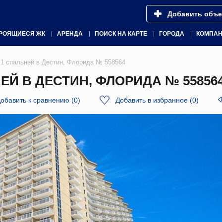
Добавить объе
РОЯЩИЕСЯ ЖК
АРЕНДА
ПОИСК НА КАРТЕ
ГОРОДА
КОМПА
1 спальней в Дестин, Флорида № 558564
Й В ДЕСТИН, ФЛОРИДА № 55856
обавить к сравнению
(
0
)
Добавить в избранное
(
0
)