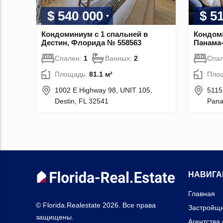
$ 540 000
$ 5
Кондоминиум с 1 спальней в
Кондоми
Дестин, Флорида № 558563
Панама
Спален:
1
Ванных:
2
Спа
Площадь:
81.1 м²
Пло
1002 E Highway 98, UNIT 105,
5115
Destin, FL 32541
Pana
НАВИГА
Главная
© Florida.Realestate 2026. Все права
Застройщ
защищены.
Агентства