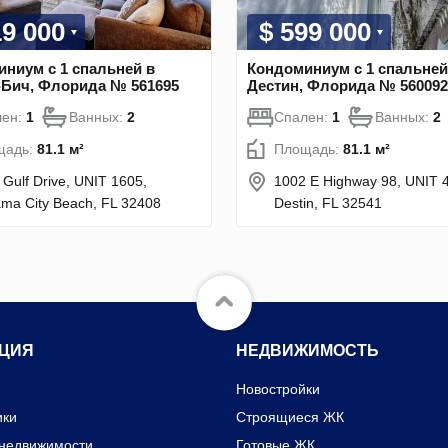
19 000
$ 599 000
ниум с 1 спальней в
Кондоминиум с 1 спальней
-Бич, Флорида № 561695
Дестин, Флорида № 560092
лен:
1
Ванных:
2
Спален:
1
Ванных:
2
щадь:
81.1 м²
Площадь:
81.1 м²
 Gulf Drive, UNIT 1605,
1002 E Highway 98, UNIT 
ma City Beach, FL 32408
Destin, FL 32541
ЦИЯ
НЕДВИЖИМОСТЬ
Новостройки
ики
Строящиеся ЖК
 недвижимости
Готовые ЖК