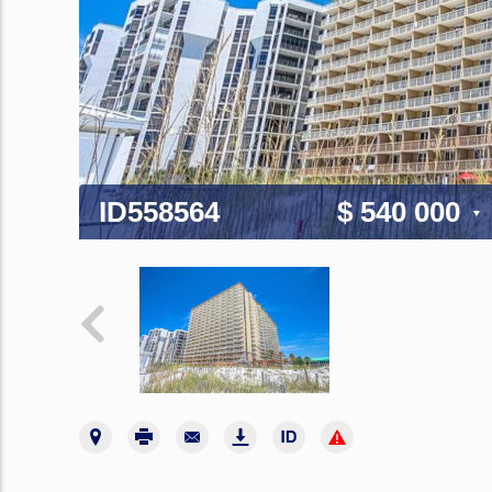
ID558564
$ 540 000