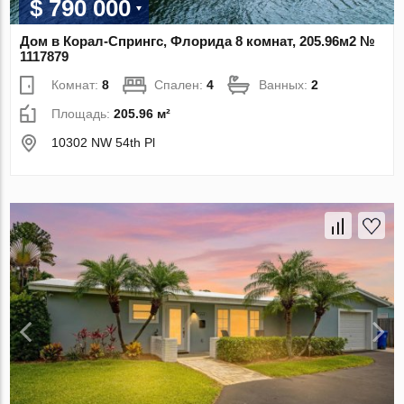
$ 790 000
Дом в Корал-Спрингс, Флорида 8 комнат, 205.96м2 №
1117879
Комнат:
8
Спален:
4
Ванных:
2
Площадь:
205.96 м²
10302 NW 54th Pl