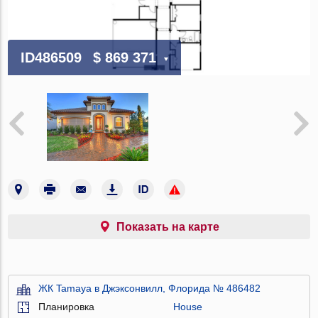
ID486509
$ 869 371
Показать на карте
ЖК Tamaya в Джэксонвилл, Флорида № 486482
Планировка
House