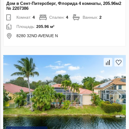
Дом в Сент-Питерсберг, Флорида 4 комнаты, 205.96м2
№ 2207386
Комнат:
4
Спален:
4
Ванных:
2
Площадь:
205.96 м²
8280 32ND AVENUE N