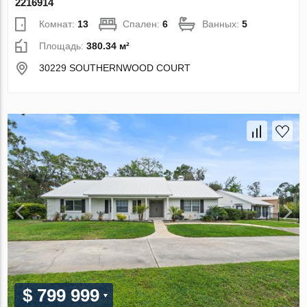
2216914
Комнат:
13
Спален:
6
Ванных:
5
Площадь:
380.34 м²
30229 SOUTHERNWOOD COURT
$ 799 999