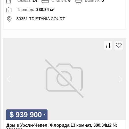
Комнат:
14
Спален:
6
Ванных:
5
Площадь:
380.34 м²
30351 TRISTANIA COURT
$ 939 900
Дом в Уэсли-Чепел, Флорида 13 комнат, 380.34м2 №