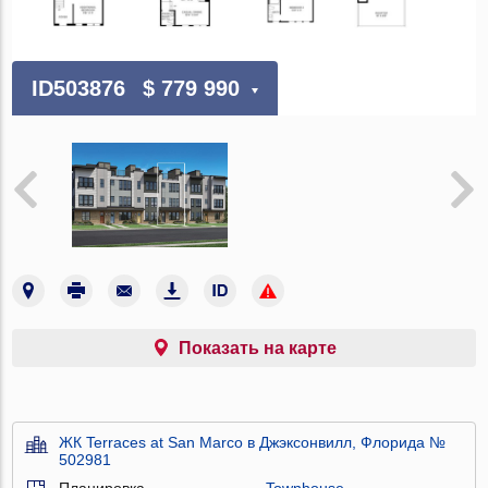
ID503876
$ 779 990
Показать на карте
ЖК Terraces at San Marco в Джэксонвилл, Флорида №
502981
Планировка
Townhouse