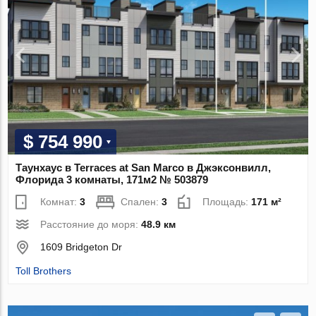
$ 754 990
Таунхаус в Terraces at San Marco в Джэксонвилл,
Флорида 3 комнаты, 171м2 № 503879
Комнат:
3
Спален:
3
Площадь:
171 м²
Расстояние до моря:
48.9 км
1609 Bridgeton Dr
Toll Brothers