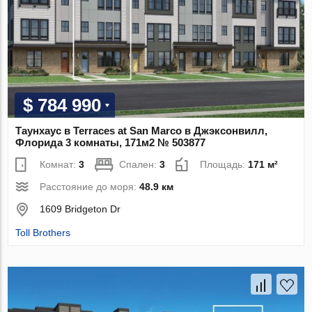
$ 784 990
Таунхаус в Terraces at San Marco в Джэксонвилл,
Флорида 3 комнаты, 171м2 № 503877
Комнат:
3
Спален:
3
Площадь:
171 м²
Расстояние до моря:
48.9 км
1609 Bridgeton Dr
Toll Brothers