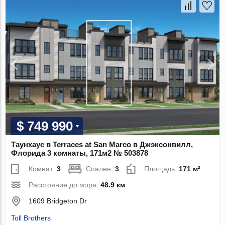
$ 749 990
Таунхаус в Terraces at San Marco в Джэксонвилл,
Флорида 3 комнаты, 171м2 № 503878
Комнат:
3
Спален:
3
Площадь:
171 м²
Расстояние до моря:
48.9 км
1609 Bridgeton Dr
Toll Brothers