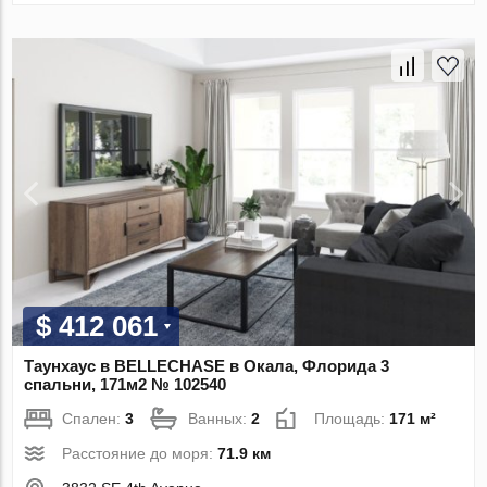
$ 412 061
Таунхаус в BELLECHASE в Окала, Флорида 3
спальни, 171м2 № 102540
Спален:
3
Ванных:
2
Площадь:
171 м²
Расстояние до моря:
71.9 км