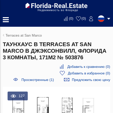
Недвижимость во Флориде
(
0
)
(
0
)
Terraces at San Marco
ТАУНХАУС В TERRACES AT SAN
MARCO В ДЖЭКСОНВИЛЛ, ФЛОРИДА
3 КОМНАТЫ, 171М2 № 503876
Добавить к сравнению
(
0
)
Добавить в избранное
(
0
)
Просмотренные (1)
Предложить свою цену
127