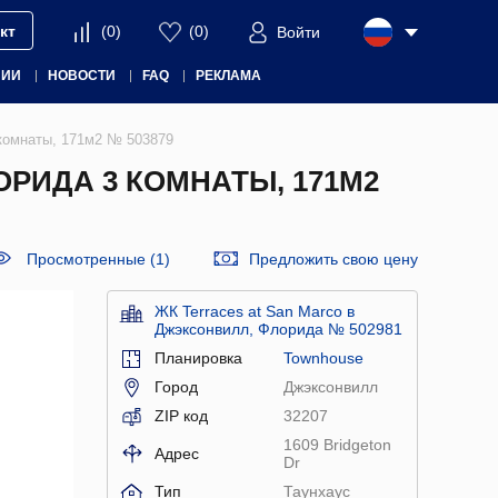
кт
(
0
)
(
0
)
Войти
НИИ
НОВОСТИ
FAQ
РЕКЛАМА
 комнаты, 171м2 № 503879
ОРИДА 3 КОМНАТЫ, 171М2
Просмотренные (1)
Предложить свою цену
ЖК Terraces at San Marco в
Джэксонвилл, Флорида № 502981
Планировка
Townhouse
Город
Джэксонвилл
ZIP код
32207
1609 Bridgeton
Адрес
Dr
Тип
Таунхаус