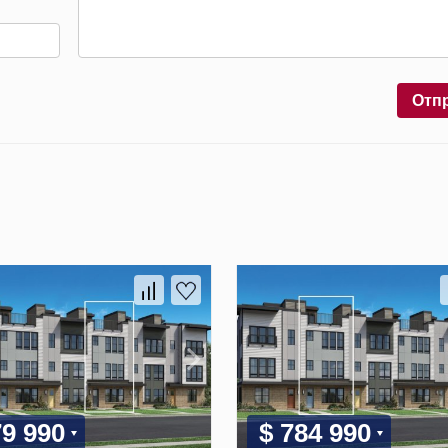
Отп
79 990
$ 784 990