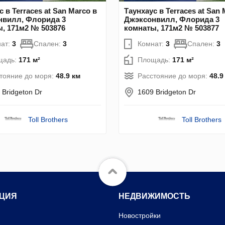
с в Terraces at San Marco в
Таунхаус в Terraces at San 
нвилл, Флорида 3
Джэксонвилл, Флорида 3
, 171м2 № 503876
комнаты, 171м2 № 503877
ат:
3
Спален:
3
Комнат:
3
Спален:
3
щадь:
171 м²
Площадь:
171 м²
тояние до моря:
48.9 км
Расстояние до моря:
48.9
 Bridgeton Dr
1609 Bridgeton Dr
Toll Brothers
Toll Brothers
ЦИЯ
НЕДВИЖИМОСТЬ
Новостройки