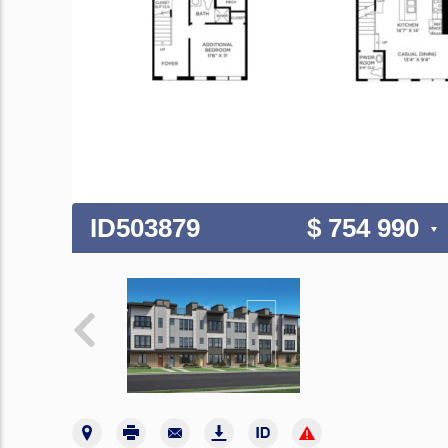
ID503879
$ 754 990