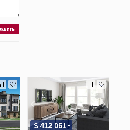
равить
$ 412 061