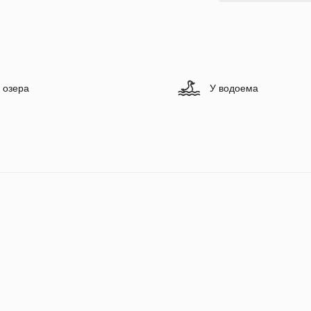
 озера
У водоема