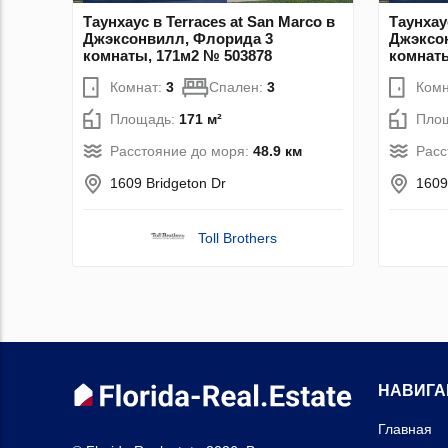
Таунхаус в Terraces at San Marco в
Таунхау
Джэксонвилл, Флорида 3
Джэксо
комнаты, 171м2 № 503878
комнаты
Комнат:
3
Спален:
3
Комн
Площадь:
171 м²
Пло
Расстояние до моря:
48.9 км
Расс
1609 Bridgeton Dr
1609
Toll Brothers
НАВИГА
Главная