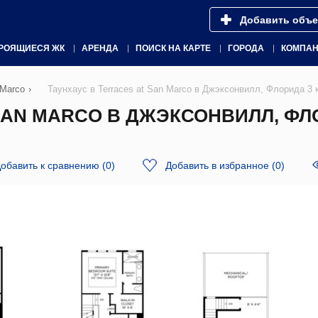
Добавить объе
РОЯЩИЕСЯ ЖК
АРЕНДА
ПОИСК НА КАРТЕ
ГОРОДА
КОМПА
 Marco
›
Таунхаус в Terraces at San Marco в Джэксонвилл, Флорида 3
SAN MARCO В ДЖЭКСОНВИЛЛ, ФЛ
обавить к сравнению
(
0
)
Добавить в избранное
(
0
)