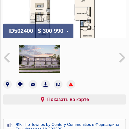
ID502400
$ 300 990
Показать на карте
ЖК The Townes by Century Communities в Фернандина-
Бич, Флорида № 502396