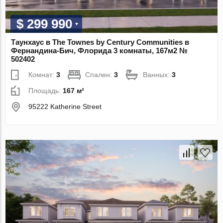
$ 299 990
Таунхаус в The Townes by Century Communities в
Фернандина-Бич, Флорида 3 комнаты, 167м2 №
502402
Комнат:
3
Спален:
3
Ванных:
3
Площадь:
167 м²
95222 Katherine Street