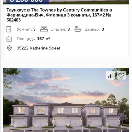
Таунхаус в The Townes by Century Communities в
Фернандина-Бич, Флорида 3 комнаты, 167м2 №
502403
Комнат:
3
Спален:
3
Ванных:
3
Площадь:
167 м²
95222 Katherine Street