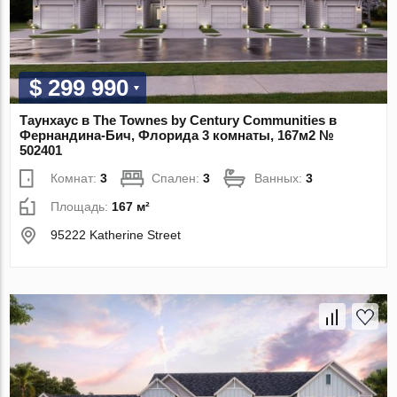
$ 299 990
Таунхаус в The Townes by Century Communities в
Фернандина-Бич, Флорида 3 комнаты, 167м2 №
502401
Комнат:
3
Спален:
3
Ванных:
3
Площадь:
167 м²
95222 Katherine Street