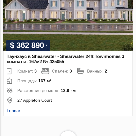
$ 362 890
Таунхаус в Shearwater - Shearwater 24ft Townhomes 3
комнаты, 167м2 № 425055
Комнат:
3
Спален:
3
Ванных:
2
Площадь:
167 м²
Расстояние до моря:
12.9 км
27 Appleton Court
Lennar