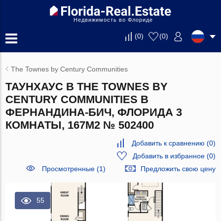
Недвижимость во Флориде
(
0
)
(
0
)
The Townes by Century Communities
ТАУНХАУС В THE TOWNES BY
CENTURY COMMUNITIES В
ФЕРНАНДИНА-БИЧ, ФЛОРИДА 3
КОМНАТЫ, 167М2 № 502400
Добавить к сравнению
(
0
)
Добавить в избранное
(
0
)
Просмотренные (1)
Предложить свою цену
55