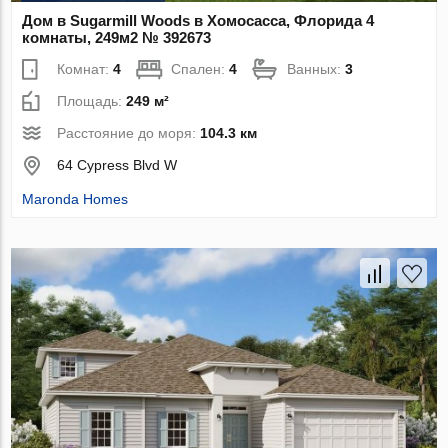
Дом в Sugarmill Woods в Хомосасса, Флорида 4
комнаты, 249м2 № 392673
Комнат:
4
Спален:
4
Ванных:
3
Площадь:
249 м²
Расстояние до моря:
104.3 км
64 Cypress Blvd W
Maronda Homes