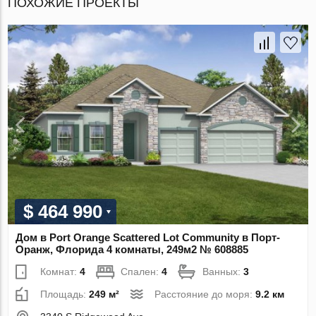
ПОХОЖИЕ ПРОЕКТЫ
$ 464 990
Дом в Port Orange Scattered Lot Community в Порт-
Оранж, Флорида 4 комнаты, 249м2 № 608885
Комнат:
4
Спален:
4
Ванных:
3
Площадь:
249 м²
Расстояние до моря:
9.2 км