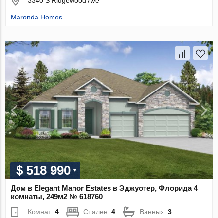
3340 S Ridgewood Ave
Maronda Homes
$ 518 990
Дом в Elegant Manor Estates в Эджуотер, Флорида 4
комнаты, 249м2 № 618760
Комнат:
4
Спален:
4
Ванных:
3