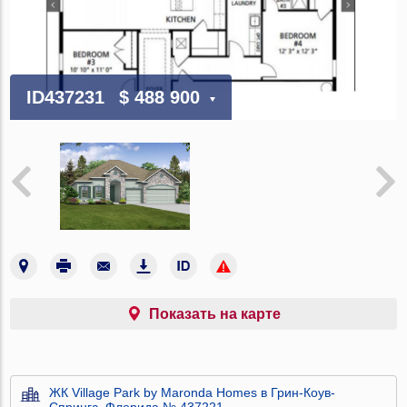
ID437231
$ 488 900
Показать на карте
ЖК Village Park by Maronda Homes в Грин-Коув-
Спрингс, Флорида № 437221