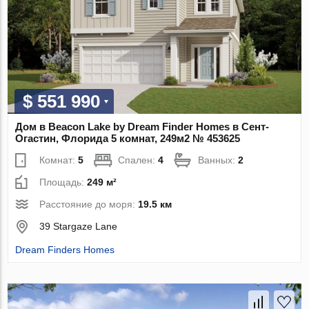
$ 551 990
Дом в Beacon Lake by Dream Finder Homes в Сент-
Огастин, Флорида 5 комнат, 249м2 № 453625
Комнат:
5
Спален:
4
Ванных:
2
Площадь:
249 м²
Расстояние до моря:
19.5 км
39 Stargaze Lane
Dream Finders Homes