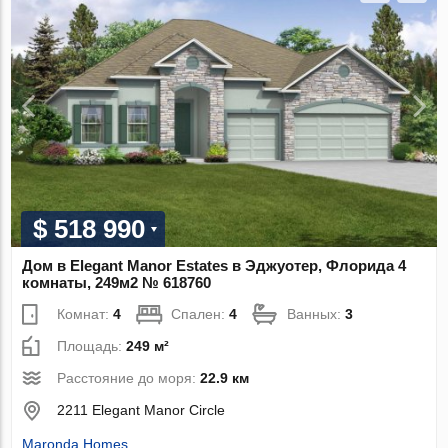
$ 518 990
Дом в Elegant Manor Estates в Эджуотер, Флорида 4
комнаты, 249м2 № 618760
Комнат:
4
Спален:
4
Ванных:
3
Площадь:
249 м²
Расстояние до моря:
22.9 км
2211 Elegant Manor Circle
Maronda Homes