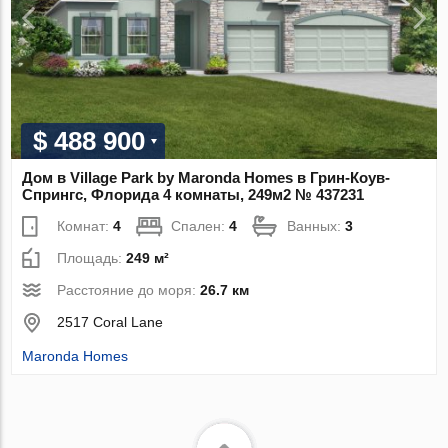
$ 488 900
Дом в Village Park by Maronda Homes в Грин-Коув-
Спрингс, Флорида 4 комнаты, 249м2 № 437231
Комнат:
4
Спален:
4
Ванных:
3
Площадь:
249 м²
Расстояние до моря:
26.7 км
2517 Coral Lane
Maronda Homes