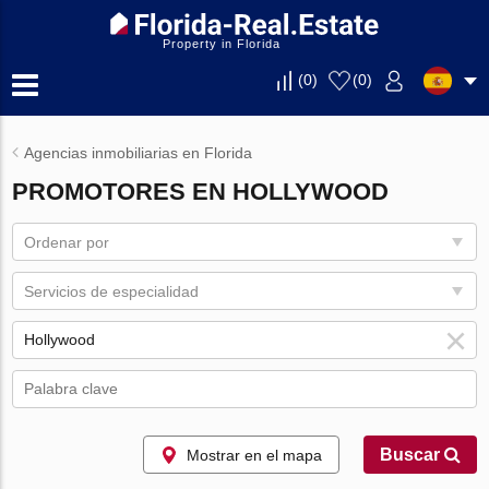
Property in Florida
(
0
)
(
0
)
Agencias inmobiliarias en Florida
PROMOTORES EN HOLLYWOOD
Ordenar por
Servicios de especialidad
Buscar
Mostrar en el mapa